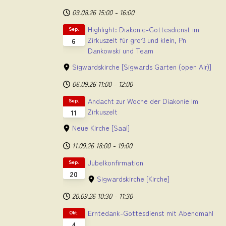
09.08.26
15:00
-
16:00
Highlight: Diakonie-Gottesdienst im
Sep.
Zirkuszelt für groß und klein, Pn
6
Dankowski und Team
Sigwardskirche
[Sigwards Garten (open Air)]
06.09.26
11:00
-
12:00
Andacht zur Woche der Diakonie Im
Sep.
Zirkuszelt
11
Neue Kirche
[Saal]
11.09.26
18:00
-
19:00
Jubelkonfirmation
Sep.
20
Sigwardskirche
[Kirche]
20.09.26
10:30
-
11:30
Erntedank-Gottesdienst mit Abendmahl
Okt.
4