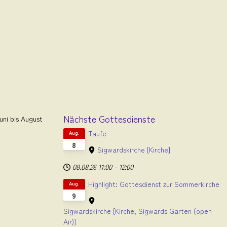
Nächste Gottesdienste
ni bis August
Taufe
Aug.
8
Sigwardskirche
[Kirche]
08.08.26
11:00
-
12:00
Highlight: Gottesdienst zur Sommerkirche
Aug.
9
Sigwardskirche
[Kirche, Sigwards Garten (open
Air)]