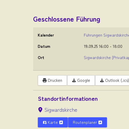
Geschlossene Führung
Kalender
Führungen Sigwardskirch
Datum
19.09.25
16:00
-
18:00
Ort
Sigwardskirche
[Privatka
Drucken
Google
Outlook (.ics)
Standortinformationen
Sigwardskirche
Karte
Routenplaner