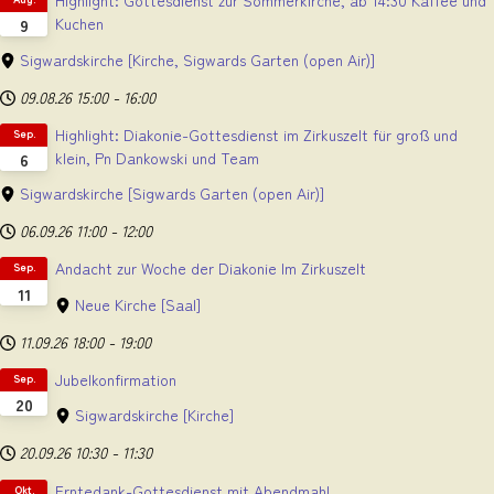
Highlight: Gottesdienst zur Sommerkirche, ab 14:30 Kaffee und
Kuchen
9
Sigwardskirche
[Kirche, Sigwards Garten (open Air)]
09.08.26
15:00
-
16:00
Highlight: Diakonie-Gottesdienst im Zirkuszelt für groß und
Sep.
klein, Pn Dankowski und Team
6
Sigwardskirche
[Sigwards Garten (open Air)]
06.09.26
11:00
-
12:00
Andacht zur Woche der Diakonie Im Zirkuszelt
Sep.
11
Neue Kirche
[Saal]
11.09.26
18:00
-
19:00
Jubelkonfirmation
Sep.
20
Sigwardskirche
[Kirche]
20.09.26
10:30
-
11:30
Erntedank-Gottesdienst mit Abendmahl
Okt.