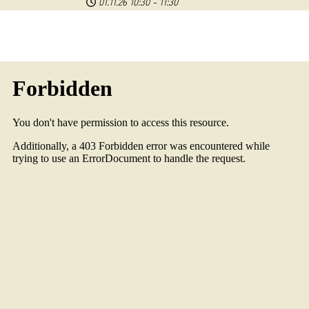
01.11.26
10:30
-
11:30