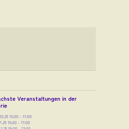
chste Veranstaltungen in der
rie
10.25
15:00
-
17:00
11.25
15:00
-
17:00
12.25
15:00
-
17:00