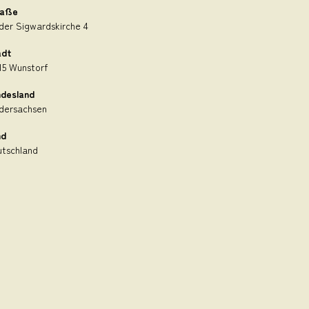
raße
der Sigwardskirche 4
adt
15 Wunstorf
desland
dersachsen
nd
tschland