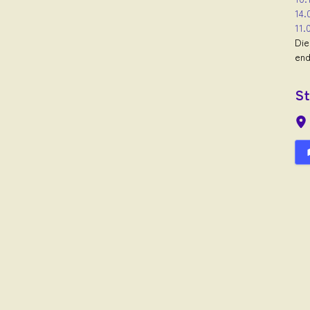
14.
11.
Die
end
St