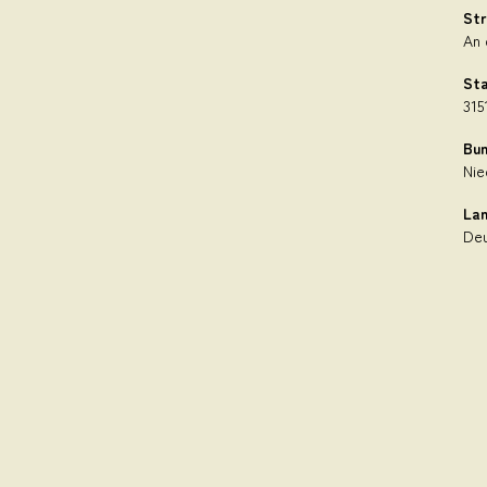
St
An 
St
315
Bun
Nie
La
Deu