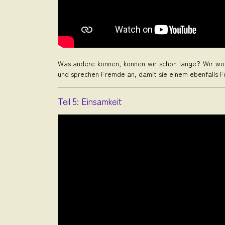
Was andere können, können wir schon lange? Wir wol
und sprechen Fremde an, damit sie einem ebenfalls F
Teil 5: Einsamkeit