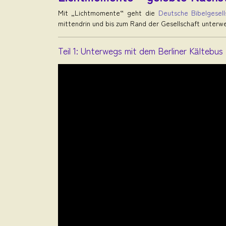
Mit „Lichtmomente“ geht die
Deutsche Bibelgesell
mittendrin und bis zum Rand der Gesellschaft unterw
Teil 1: Unterwegs mit dem Berliner Kältebus