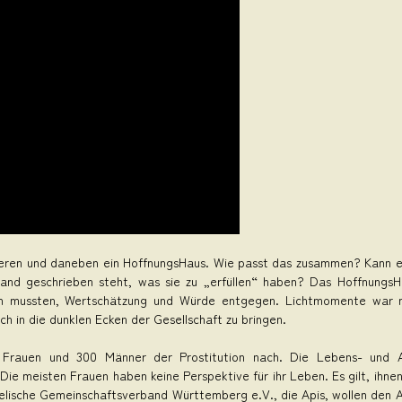
nderen und daneben ein HoffnungsHaus. Wie passt das zusammen? Kann 
d geschrieben steht, was sie zu „erfüllen“ haben? Das HoffnungsHa
ben mussten, Wertschätzung und Würde entgegen. Lichtmomente war m
ch in die dunklen Ecken der Gesellschaft zu bringen.
Frauen und 300 Männer der Prostitution nach. Die Lebens- und Arb
ie meisten Frauen haben keine Perspektive für ihr Leben. Es gilt, ihn
ngelische Gemeinschaftsverband Württemberg e.V., die Apis, wollen den 