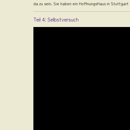
da zu sein. Sie haben ein HoffnungsHaus in Stuttgart 
Teil 4: Selbstversuch