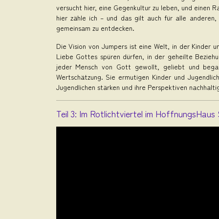
versucht hier, eine Gegenkultur zu leben, und einen 
hier zähle ich – und das gilt auch für alle ander
gemeinsam zu entdecken.
Die Vision von Jumpers ist eine Welt, in der Kinder 
Liebe Gottes spüren dürfen, in der geheilte Bezieh
jeder Mensch von Gott gewollt, geliebt und bega
Wertschätzung. Sie ermutigen Kinder und Jugendlic
Jugendlichen stärken und ihre Perspektiven nachhaltig
Teil 3: Im Rotlichtviertel im HoffnungsHaus