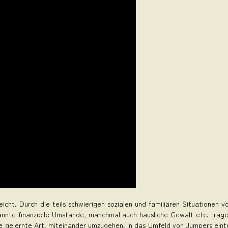
icht. Durch die teils schwierigen sozialen und familiären Situationen vo
nnte finanzielle Umstände, manchmal auch häusliche Gewalt etc. tragen
 ihre gelernte Art, miteinander umzugehen, in das Umfeld von Jumpers ein