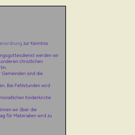
denordnung
zur Kenntnis
ungsgottesdienst werden wir
sonderen christlichen
tin.
er Gemeinden sind die
en. Bei Fehlstunden wird
monatlichen Kinderkirche
önnen wir über die
g für Materialien wird zu