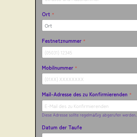
Ort
*
Festnetznummer
*
Mobilnummer
*
Mail-Adresse des zu Konfirmierenden
*
Diese Adresse sollte regelmäßig abgerufen werden.
Datum der Taufe