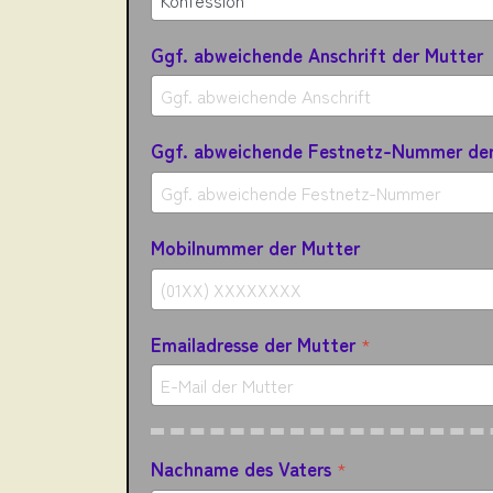
Ggf. abweichende Anschrift der Mutter
Ggf. abweichende Festnetz-Nummer der
Mobilnummer der Mutter
Emailadresse der Mutter
*
Nachname des Vaters
*