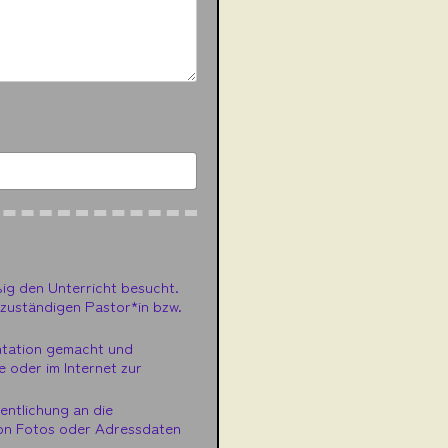
ig den Unterricht besucht.
 zuständigen Pastor*in bzw.
ntation gemacht und
e oder im Internet zur
entlichung an die
von Fotos oder Adressdaten