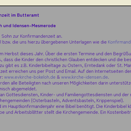
zeit im Butteramt
loh und Idensen-Mesmerode
 Sohn zur Konfirmandenzeit an.
l bzw. die uns hierzu übergebenen Unterlagen wie die
Konfirman
 im Herbst dieses Jahr. Über die ersten Termine und den Begrüß
s, dass die Kinder den christlichen Glauben entdecken und die be
zu gibt es z.B. Kinderbibeltage zu Ostern, Erntedank oder St. Mar
zeit erreichen uns per Post und Email. Auf den Internetseiten d
r:
www.evkirche-bokeloh.de
&
www.kirche-idensen.de
.
rden alle Beteiligten nach unseren Möglichkeiten darin unterstütz
onisch abgemeldet.
an Gottesdiensten, Kinder- und Familiengottesdiensten und der 
hengemeinden (Osterbasteln, Adventsbasteln, Krippenspiel).
d im Hauptkonfirmandenjahr eine Bibel benötigt. Die Kinderbibel k
und Arbeitsblätter stellt die Kirchengemeinde. Ein Kostenbeitra