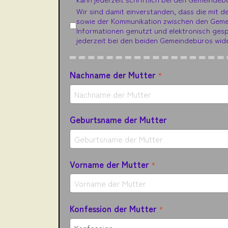
Wir sind damit einverstanden, dass die mit
sowie der Kommunikation zwischen den Gemei
Informationen genutzt und elektronisch gesp
jederzeit bei den beiden Gemeindebüros wi
Nachname der Mutter
*
Geburtsname der Mutter
Vorname der Mutter
*
Konfession der Mutter
*