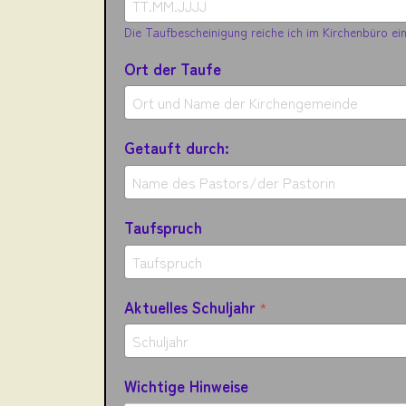
Die Taufbescheinigung reiche ich im Kirchenbüro ei
Ort der Taufe
Getauft durch:
Taufspruch
Aktuelles Schuljahr
*
Wichtige Hinweise