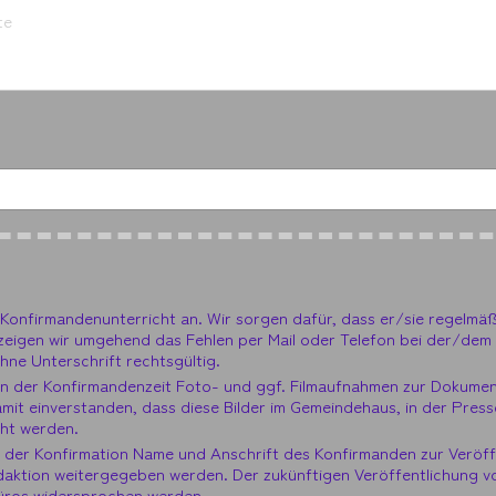
onfirmandenunterricht an. Wir sorgen dafür, dass er/sie regelmäß
zeigen wir umgehend das Fehlen per Mail oder Telefon bei der/dem
hne Unterschrift rechtsgültig.
en der Konfirmandenzeit Foto- und ggf. Filmaufnahmen zur Dokume
mit einverstanden, dass diese Bilder im Gemeindehaus, in der Press
cht werden.
ch der Konfirmation Name und Anschrift des Konfirmanden zur Veröff
daktion weitergegeben werden. Der zukünftigen Veröffentlichung 
büros widersprochen werden.