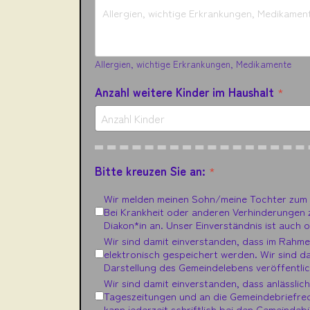
Allergien, wichtige Erkrankungen, Medikamente
Anzahl weitere Kinder im Haushalt
*
Bitte kreuzen Sie an:
*
Wir melden meinen Sohn/meine Tochter zum K
Bei Krankheit oder anderen Verhinderungen 
Diakon*in an. Unser Einverständnis ist auch o
Wir sind damit einverstanden, dass im Rahm
elektronisch gespeichert werden. Wir sind da
Darstellung des Gemeindelebens veröffentli
Wir sind damit einverstanden, dass anlässli
Tageszeitungen und an die Gemeindebriefre
kann jederzeit schriftlich bei den Gemeinde