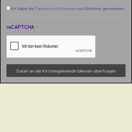
Datenschutz
*
Ich habe die
Datenschutzhinweise
zur Kenntnis genommen.
reCAPTCHA
*
Daten an die Kirchengemeinde Idensen übertragen