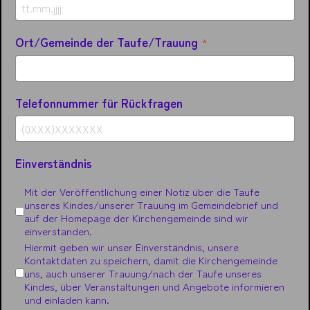
Ort/Gemeinde der Taufe/Trauung
*
Telefonnummer für Rückfragen
Einverständnis
Mit der Veröffentlichung einer Notiz über die Taufe
unseres Kindes/unserer Trauung im Gemeindebrief und
auf der Homepage der Kirchengemeinde sind wir
einverstanden.
Hiermit geben wir unser Einverständnis, unsere
Kontaktdaten zu speichern, damit die Kirchengemeinde
uns, auch unserer Trauung/nach der Taufe unseres
Kindes, über Veranstaltungen und Angebote informieren
und einladen kann.