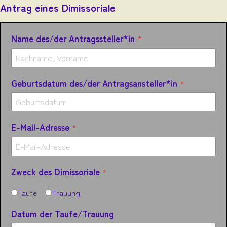
Antrag eines Dimissoriale
Name des/der Antragssteller*in
*
Geburtsdatum des/der Antragsansteller*in
*
E-Mail-Adresse
*
Zweck des Dimissoriale
*
Taufe
Trauung
Datum der Taufe/Trauung