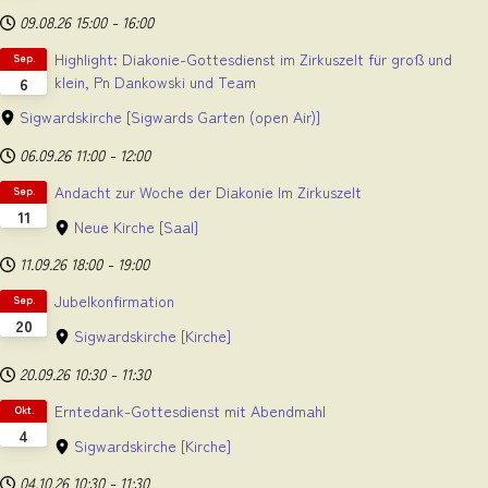
09.08.26
15:00
-
16:00
Highlight: Diakonie-Gottesdienst im Zirkuszelt für groß und
Sep.
klein, Pn Dankowski und Team
6
Sigwardskirche
[Sigwards Garten (open Air)]
06.09.26
11:00
-
12:00
Andacht zur Woche der Diakonie Im Zirkuszelt
Sep.
11
Neue Kirche
[Saal]
11.09.26
18:00
-
19:00
Jubelkonfirmation
Sep.
20
Sigwardskirche
[Kirche]
20.09.26
10:30
-
11:30
Erntedank-Gottesdienst mit Abendmahl
Okt.
4
Sigwardskirche
[Kirche]
04.10.26
10:30
-
11:30