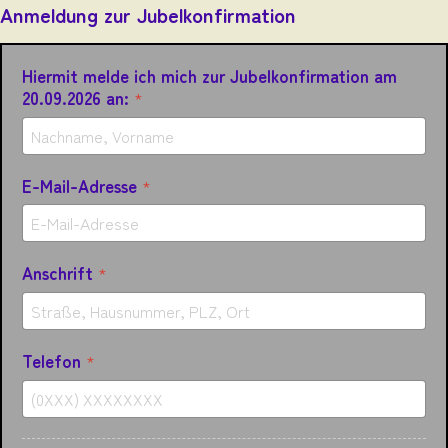
Anmeldung zur Jubelkonfirmation
Hiermit melde ich mich zur Jubelkonfirmation am
20.09.2026 an:
*
E-Mail-Adresse
*
Anschrift
*
Telefon
*