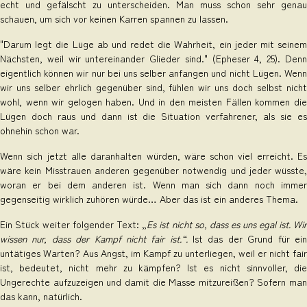
echt und gefälscht zu unterscheiden. Man muss schon sehr genau
schauen, um sich vor keinen Karren spannen zu lassen.
"Darum legt die Lüge ab und redet die Wahrheit, ein jeder mit seinem
Nächsten, weil wir untereinander Glieder sind." (Epheser 4, 25). Denn
eigentlich können wir nur bei uns selber anfangen und nicht Lügen. Wenn
wir uns selber ehrlich gegenüber sind, fühlen wir uns doch selbst nicht
wohl, wenn wir gelogen haben. Und in den meisten Fällen kommen die
Lügen doch raus und dann ist die Situation verfahrener, als sie es
ohnehin schon war.
Wenn sich jetzt alle daranhalten würden, wäre schon viel erreicht. Es
wäre kein Misstrauen anderen gegenüber notwendig und jeder wüsste,
woran er bei dem anderen ist. Wenn man sich dann noch immer
gegenseitig wirklich zuhören würde… Aber das ist ein anderes Thema.
Ein Stück weiter folgender Text: „
Es ist nicht so, dass es uns egal ist. Wi
wissen nur, dass der Kampf nicht fair ist.“.
Ist das der Grund für ei
untätiges Warten? Aus Angst, im Kampf zu unterliegen, weil er nicht fair
ist, bedeutet, nicht mehr zu kämpfen? Ist es nicht sinnvoller, die
Ungerechte aufzuzeigen und damit die Masse mitzureißen? Sofern man
das kann, natürlich.