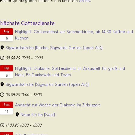
Bisherige Ausgaben finden Sie in unserem
Archiv
.
Nächste Gottesdienste
Highlight: Gottesdienst zur Sommerkirche, ab 14:30 Kaffee und
Aug.
Kuchen
9
Sigwardskirche
[Kirche, Sigwards Garten (open Air)]
09.08.26
15:00
-
16:00
Highlight: Diakonie-Gottesdienst im Zirkuszelt für groß und
Sep.
klein, Pn Dankowski und Team
6
Sigwardskirche
[Sigwards Garten (open Air)]
06.09.26
11:00
-
12:00
Andacht zur Woche der Diakonie Im Zirkuszelt
Sep.
11
Neue Kirche
[Saal]
11.09.26
18:00
-
19:00
Jubelkonfirmation
Sep.