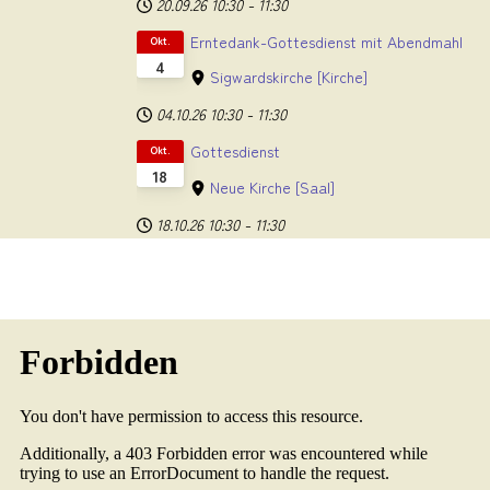
20.09.26
10:30
-
11:30
Erntedank-Gottesdienst mit Abendmahl
Okt.
4
Sigwardskirche
[Kirche]
04.10.26
10:30
-
11:30
Gottesdienst
Okt.
18
Neue Kirche
[Saal]
18.10.26
10:30
-
11:30