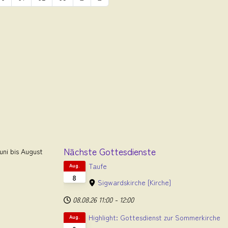
Nächste Gottesdienste
ni bis August
Taufe
Aug.
8
Sigwardskirche
[Kirche]
08.08.26
11:00
-
12:00
Highlight: Gottesdienst zur Sommerkirche
Aug.